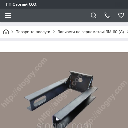
ПП Стогній О.О.
Товари та послуги
Запчасти на зернометачі ЗМ-60 (А)