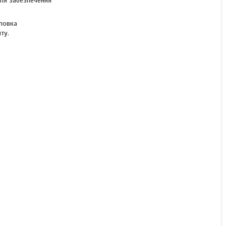
для забезпечення
Втулка роликова
32*48*65
оловка
ту.
Під замовлення
500 ₴