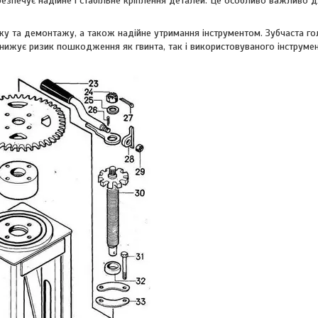
безпечує надійне і стабільне кріплення деталей. Це особливо важливо 
жу та демонтажу, а також надійне утримання інструментом. Зубчаста г
знижує ризик пошкодження як гвинта, так і використовуваного інструмен