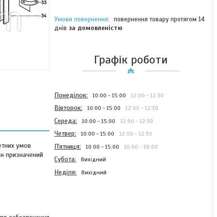
повернення товару протягом 14
днів
за домовленістю
Графік роботи
Понеділок
10:00
15:00
12:00
12:30
Вівторок
10:00
15:00
12:00
12:30
Середа
10:00
15:00
12:00
12:30
Четвер
10:00
15:00
12:00
12:30
етних умов
Пʼятниця
10:00
15:00
10:00
18:00
Він призначений
Субота
Вихідний
Неділя
Вихідний