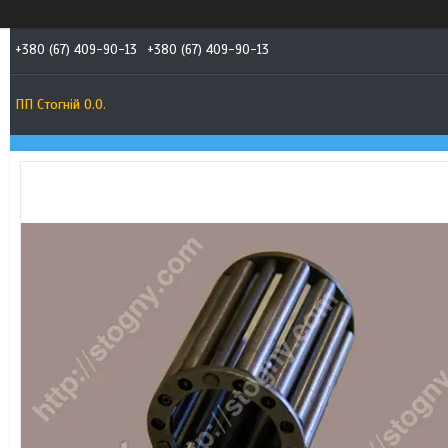
+380 (67) 409-90-13
+380 (67) 409-90-13
ПП Стогній О.О.