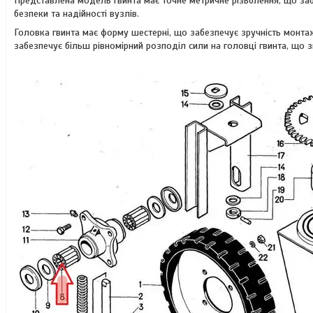
Представлена ​​модель гвинта має точне метричне різьблення, що за
безпеки та надійності вузлів.
Головка гвинта має форму шестерні, що забезпечує зручність монта
забезпечує більш рівномірний розподіл сили на головці гвинта, що 