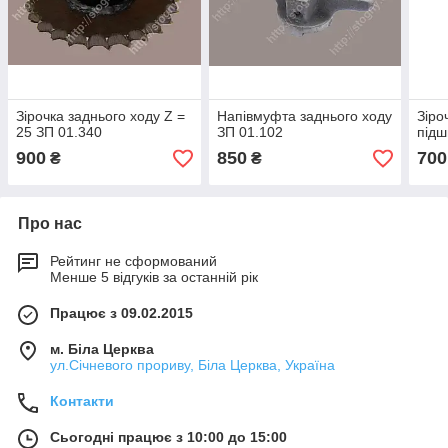
Зірочка заднього ходу Z =
Напівмуфта заднього ходу
Зіро
25 ЗП 01.340
ЗП 01.102
підш
900
850
700
₴
₴
Про нас
Рейтинг не сформований
Менше 5 відгуків за останній рік
Працює з 09.02.2015
м. Біла Церква
ул.Січневого прориву, Біла Церква, Україна
Контакти
Сьогодні працює з 10:00 до 15:00