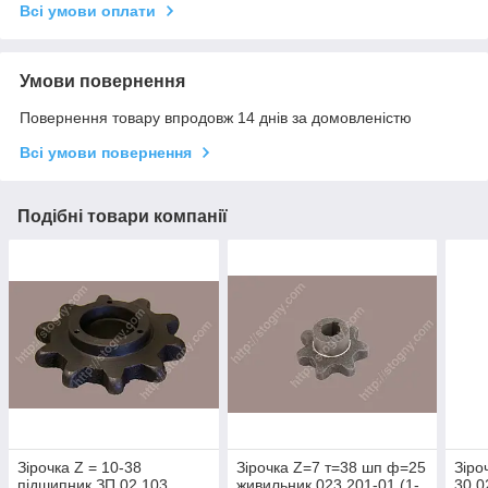
Всі умови оплати
Умови повернення
Повернення товару впродовж 14 днів за домовленістю
Всі умови повернення
Подібні товари компанії
Зірочка Z = 10-38
Зірочка Z=7 т=38 шп ф=25
Зіро
підшипник ЗП 02.103
живильник 023.201-01 (1-
30.0