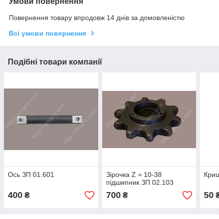
Умови повернення
Повернення товару впродовж 14 днів за домовленістю
Всі умови повернення
Подібні товари компанії
Ось ЗП 01.601
Зірочка Z = 10-38
Криш
підшипник ЗП 02.103
400
700
50
₴
₴