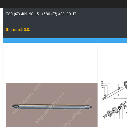
+380 (67) 409-90-13
+380 (67) 409-90-13
ПП Стогній О.О.