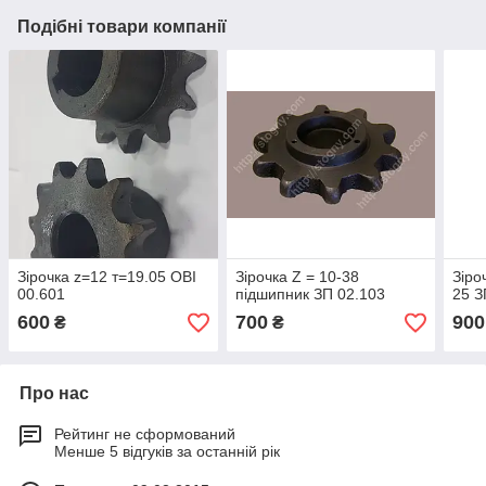
Подібні товари компанії
Зірочка z=12 т=19.05 ОВІ
Зірочка Z = 10-38
Зіро
00.601
підшипник ЗП 02.103
25 З
600
700
900
₴
₴
Про нас
Рейтинг не сформований
Менше 5 відгуків за останній рік