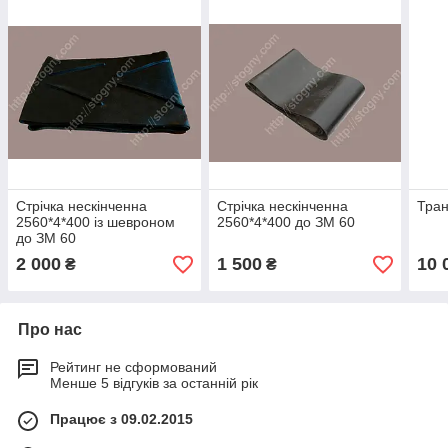
Стрічка нескінченна
Стрічка нескінченна
Тран
2560*4*400 із шевроном
2560*4*400 до ЗМ 60
до ЗМ 60
2 000
1 500
10 
₴
₴
Про нас
Рейтинг не сформований
Менше 5 відгуків за останній рік
Працює з 09.02.2015