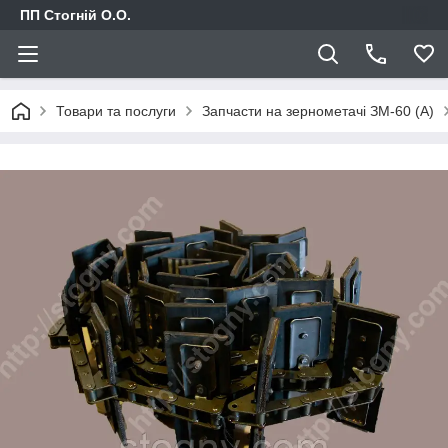
ПП Стогній О.О.
Товари та послуги
Запчасти на зернометачі ЗМ-60 (А)