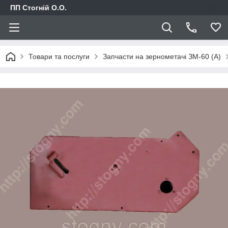
ПП Стогній О.О.
Товари та послуги
Запчасти на зернометачі ЗМ-60 (А)