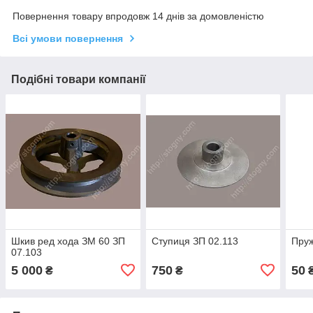
Повернення товару впродовж 14 днів за домовленістю
Всі умови повернення
Подібні товари компанії
Шкив ред хода ЗМ 60 ЗП
Ступиця ЗП 02.113
Пруж
07.103
5 000
750
50
₴
₴