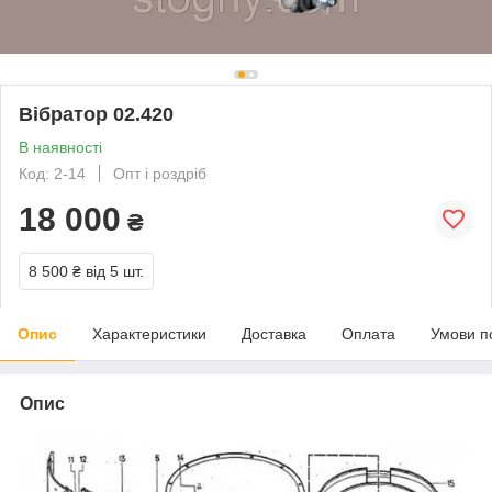
Вібратор 02.420
В наявності
Код: 2-14
Опт і роздріб
18 000
₴
8 500 ₴
від 5 шт.
Опис
Характеристики
Доставка
Оплата
Умови п
Опис