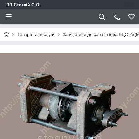
ПП Стогній О.О.
Товари та послуги
Запчастини до сепаратора БЦС-25(5