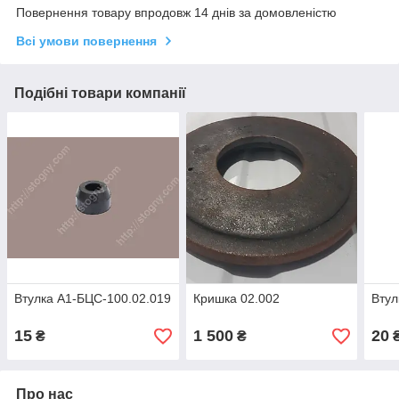
Повернення товару впродовж 14 днів за домовленістю
Всі умови повернення
Подібні товари компанії
Втулка А1-БЦС-100.02.019
Кришка 02.002
Втул
15
1 500
20
₴
₴
Про нас