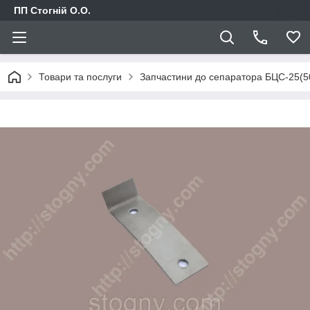
ПП Стогній О.О.
Товари та послуги
Запчастини до сепаратора БЦС-25(5