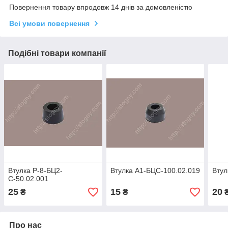
Повернення товару впродовж 14 днів за домовленістю
Всі умови повернення
Подібні товари компанії
Втулка Р-8-БЦ2-
Втулка А1-БЦС-100.02.019
Втул
С-50.02.001
25
15
20
₴
₴
Про нас