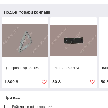
Подібні товари компанії
Траверса стар. 02.150
Пластина 02.673
Гвин
1 800
50
50
₴
₴
Про нас
Рейтинг не сформований