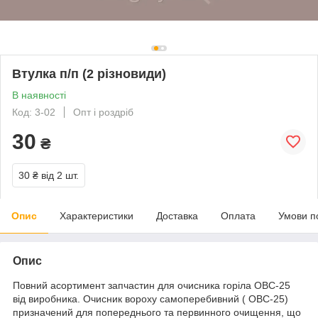
Втулка п/п (2 різновиди)
В наявності
Код: 3-02
Опт і роздріб
30
₴
30 ₴
від 2 шт.
Опис
Характеристики
Доставка
Оплата
Умови п
Опис
Повний асортимент запчастин для очисника горіла ОВС-25
від виробника. Очисник вороху самоперебивний ( ОВС-25)
призначений для попереднього та первинного очищення, що