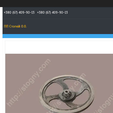
+380 (67) 409-90-13
+380 (67) 409-90-13
ПП Стогній О.О.