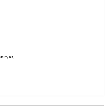
ялинувальника ОВИ
05.102
В наявності
4 000 ₴
менту від