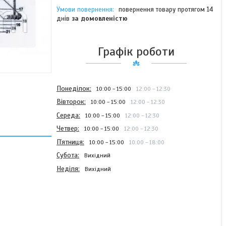
повернення товару протягом 14
днів
за домовленістю
Графік роботи
Понеділок
10:00
15:00
12:00
12:30
Вівторок
10:00
15:00
12:00
12:30
Середа
10:00
15:00
12:00
12:30
Четвер
10:00
15:00
12:00
12:30
Пʼятниця
10:00
15:00
10:00
18:00
Субота
Вихідний
Неділя
Вихідний
Шків завантаженого