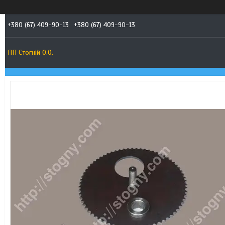
+380 (67) 409-90-13
+380 (67) 409-90-13
ПП Стогній О.О.