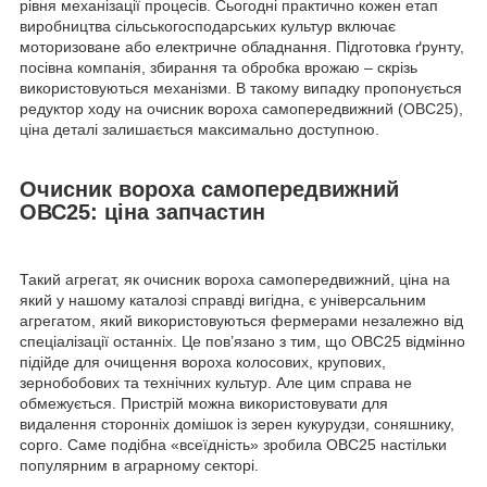
рівня механізації процесів. Сьогодні практично кожен етап
виробництва сільськогосподарських культур включає
моторизоване або електричне обладнання. Підготовка ґрунту,
посівна компанія, збирання та обробка врожаю – скрізь
використовуються механізми. В такому випадку пропонується
редуктор ходу на очисник вороха самопередвижний (ОВС25),
ціна деталі залишається максимально доступною.
Очисник вороха самопередвижний
ОВС25: ціна запчастин
Такий агрегат, як очисник вороха самопередвижний, ціна на
який у нашому каталозі справді вигідна, є універсальним
агрегатом, який використовуються фермерами незалежно від
спеціалізації останніх. Це пов’язано з тим, що ОВС25 відмінно
підійде для очищення вороха колосових, крупових,
зернобобових та технічних культур. Але цим справа не
обмежується. Пристрій можна використовувати для
видалення сторонніх домішок із зерен кукурудзи, соняшнику,
сорго. Саме подібна «всеїдність» зробила ОВС25 настільки
популярним в аграрному секторі.