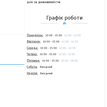
днів
за домовленістю
Графік роботи
Понеділок
10:00
15:00
12:00
12:30
Вівторок
10:00
15:00
12:00
12:30
Середа
10:00
15:00
12:00
12:30
Четвер
10:00
15:00
12:00
12:30
Пʼятниця
10:00
15:00
10:00
18:00
Субота
Вихідний
Неділя
Вихідний
Підшипник ЗАВ 10.33.102