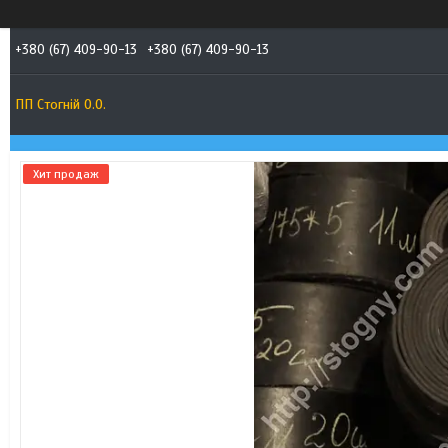
+380 (67) 409-90-13
+380 (67) 409-90-13
ПП Стогній О.О.
Хит продаж