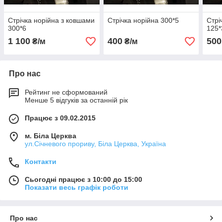
Стрічка норійна з ковшами
Стрічка норійна 300*5
Стрі
300*6
125*
1 100
400
500
₴/м
₴/м
Про нас
Рейтинг не сформований
Менше 5 відгуків за останній рік
Працює з 09.02.2015
м. Біла Церква
ул.Січневого прориву, Біла Церква, Україна
Контакти
Сьогодні працює з 10:00 до 15:00
Показати весь графік роботи
Про нас