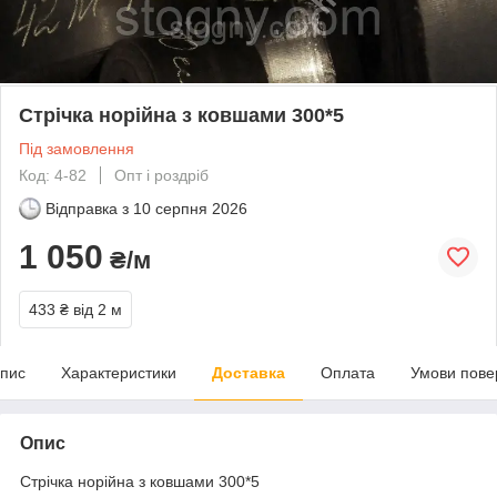
Стрічка норійна з ковшами 300*5
Під замовлення
Код: 4-82
Опт і роздріб
Відправка з
10 серпня 2026
1 050
₴/м
433 ₴
від 2 м
пис
Характеристики
Доставка
Оплата
Умови пове
Опис
Стрічка норійна з ковшами 300*5