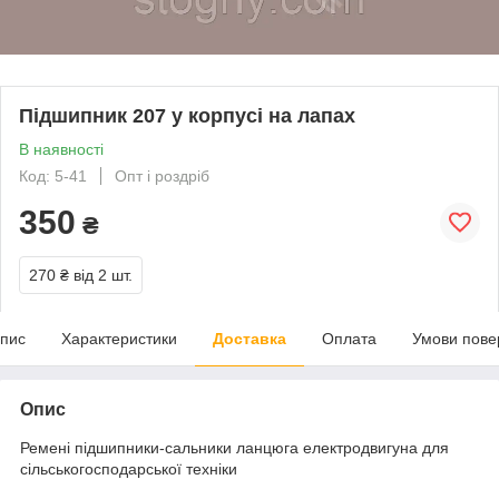
Підшипник 207 у корпусі на лапах
В наявності
Код: 5-41
Опт і роздріб
350
₴
270 ₴
від 2 шт.
пис
Характеристики
Доставка
Оплата
Умови пове
Опис
Ремені підшипники-сальники ланцюга електродвигуна для
сільськогосподарської техніки