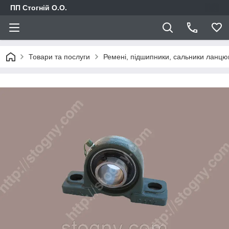
ПП Стогній О.О.
Товари та послуги
Ремені, підшипники, сальники ланцю