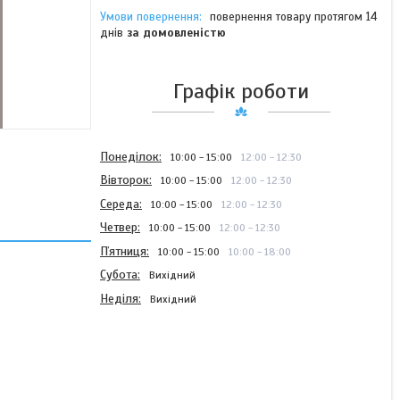
повернення товару протягом 14
днів
за домовленістю
Графік роботи
Понеділок
10:00
15:00
12:00
12:30
Вівторок
10:00
15:00
12:00
12:30
Середа
10:00
15:00
12:00
12:30
Четвер
10:00
15:00
12:00
12:30
Пʼятниця
10:00
15:00
10:00
18:00
Субота
Вихідний
Неділя
Вихідний
Шпонковий матеріал 8*7