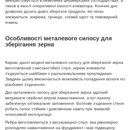
використовується в невеликих фермерських господарствах, а
також в якості оперативної ємності елеватора. Конічне дно
дозволяє досить довго зберігати продукти, які легко
злежуються, зокрема, гірчицю, соєвий шрот та пивоварний
ячмінь.
Особливості металевого силосу для
зберігання зерна
Каркас даної моделі металевого силосу для зберігання зерна
виготовлений з високостійкої сталі, окремі елементи
з'єднуються шайбами з ущільнювальними прокладками.
Завдяки цьому виключається можливість попадання вологи по
різьбових з'єднаннях.
Дах металевого силосу для зберігання зерна здатний
витримати серйозні вітрові навантаження, а кут нахилу
забезпечує оптимальне заповнення. Болтове з'єднання стінок
робить силос стійким і довговічним навіть при тривалій
інтенсивній експлуатації.
Ребра виготовляються з високоміцної сталі, яка рівномірно
розподіляє навантаження на фундамент і має підвищену