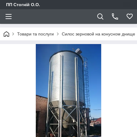
ПП Стогній О.О.
Товари та послуги
Силос зерновой на конусном днище