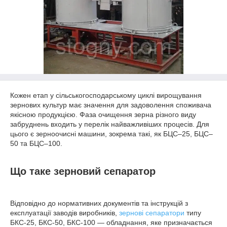
Кожен етап у сільськогосподарському циклі вирощування
зернових культур має значення для задоволення споживача
якісною продукцією. Фаза очищення зерна різного виду
забруднень входить у перелік найважливіших процесів. Для
цього є зерноочисні машини, зокрема такі, як БЦС–25, БЦС–
50 та БЦС–100.
Що таке зерновий сепаратор
Відповідно до нормативних документів та інструкцій з
експлуатації заводів виробників,
зернові сепаратори
типу
БКС-25, БКС-50, БКС-100 — обладнання, яке призначається