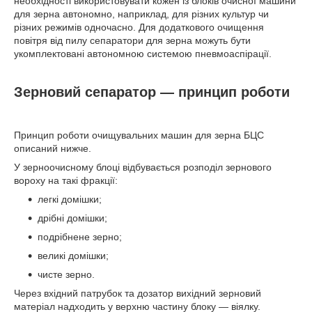
необхідності використовувати кожен із блоків очисної машини
для зерна автономно, наприклад, для різних культур чи
різних режимів одночасно. Для додаткового очищення
повітря від пилу сепаратори для зерна можуть бути
укомплектовані автономною системою пневмоаспірації.
Зерновий сепаратор — принцип роботи
Принцип роботи очищувальних машин для зерна БЦС
описаний нижче.
У зерноочисному блоці відбувається розподіл зернового
вороху на такі фракції:
легкі домішки;
дрібні домішки;
подрібнене зерно;
великі домішки;
чисте зерно.
Через вхідний патрубок та дозатор вихідний зерновий
матеріал надходить у верхню частину блоку — віялку.