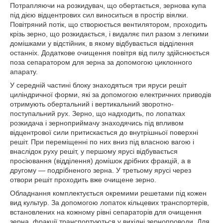
Потрапляючи на розкидувач, що обертається, зернова купа
під дією відцентрових сил виноситься в простір віялки.
Повітряний потік, що створюється вентилятором, проходить
крізь зерно, що розкидається, і видаляє пил разом з легкими
домішками у відстійник, в якому відбувається відділення
останніх. Додаткове очищення повітря від пилу здійснюється
поза сепаратором для зерна за допомогою циклонного
апарату.
У середній частині блоку знаходяться три яруси решіт
циліндричної форми, які за допомогою електричних приводів
отримують обертальний і вертикальний зворотно-
поступальний рух. Зерно, що надходить, по лопатках
розкидача і зерноприймачу знаходячись під впливом
відцентрової сили притискається до внутрішньої поверхні
решіт. При переміщенні по них вниз під власною вагою і
внаслідок руху решіт, у першому ярусі відбувається
просіювання (відділення) домішок дрібних фракцій, а в
другому — подрібненого зерна. У третьому ярусі через
отвори решіт проходить вже очищене зерно.
Обладнання комплектується окремими решетами під кожен
вид культур. За допомогою лопаток кільцевих транспортерів,
встановлених на кожному рівні сепараторів для очищення
зерна, фракції транспортуються у вихідні зернопроводи. Для