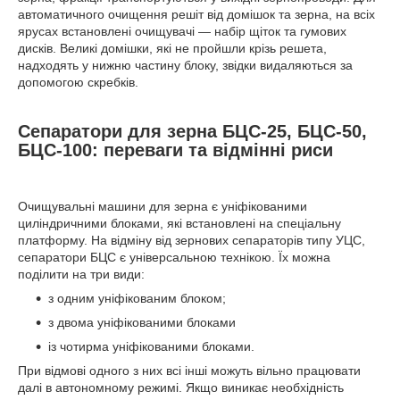
автоматичного очищення решіт від домішок та зерна, на всіх
ярусах встановлені очищувачі — набір щіток та гумових
дисків. Великі домішки, які не пройшли крізь решета,
надходять у нижню частину блоку, звідки видаляються за
допомогою скребків.
Сепаратори для зерна БЦС-25, БЦС-50,
БЦС-100: переваги та відмінні риси
Очищувальні машини для зерна є уніфікованими
циліндричними блоками, які встановлені на спеціальну
платформу. На відміну від зернових сепараторів типу УЦС,
сепаратори БЦС є універсальною технікою. Їх можна
поділити на три види:
з одним уніфікованим блоком;
з двома уніфікованими блоками
із чотирма уніфікованими блоками.
При відмові одного з них всі інші можуть вільно працювати
далі в автономному режимі. Якщо виникає необхідність