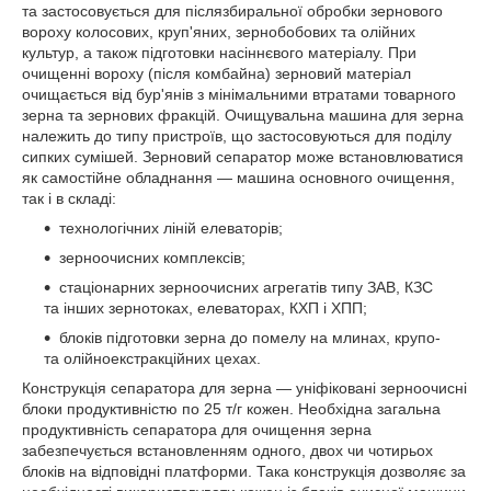
та застосовується для післязбиральної обробки зернового
вороху колосових, круп'яних, зернобобових та олійних
культур, а також підготовки насіннєвого матеріалу. При
очищенні вороху (після комбайна) зерновий матеріал
очищається від бур'янів з мінімальними втратами товарного
зерна та зернових фракцій. Очищувальна машина для зерна
належить до типу пристроїв, що застосовуються для поділу
сипких сумішей. Зерновий сепаратор може встановлюватися
як самостійне обладнання — машина основного очищення,
так і в складі:
технологічних ліній елеваторів;
зерноочисних комплексів;
стаціонарних зерноочисних агрегатів типу ЗАВ, КЗС
та інших зернотоках, елеваторах, КХП і ХПП;
блоків підготовки зерна до помелу на млинах, крупо-
та олійноекстракційних цехах.
Конструкція сепаратора для зерна — уніфіковані зерноочисні
блоки продуктивністю по 25 т/г кожен. Необхідна загальна
продуктивність сепаратора для очищення зерна
забезпечується встановленням одного, двох чи чотирьох
блоків на відповідні платформи. Така конструкція дозволяє за