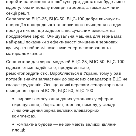
перейти на очищення іншої культури, достатньо буде лише
відрегулювати подачу повітря та зерна, а також замінити
секції решіт.
Сепаратори БЦС-25, БЦС-50, БЦС-100 добре виконують
операції з попереднього та первинного очищення за один
прохід з якістю, що задовольняє сучасним вимогам на
продовольче зерно. Очищувальна машина для зерна має
найкращі показники з ефективності очищення зернових
культур та найнижчі показники енергоспоживання та
матеріаломісткості.
Сепаратори для зерна моделей БЦС-25, БЦС-50, БЦС-100
відрізняються надійністю, продуктивністю,
ремонтопридатністю. Виробляються в Україні, тому у разі
потреби знайти запчастини до зернових сепараторів БЦС не
складе труднощів. Ось ще деякі переваги сепараторів для
очищення зерна БЦС-25, БЦС-50, БЦС-100:
широке застосування даних установок у сферах
вирощування, зберігання, торгівлі, помелу, у складі
ліній очищення зерна великих елеваторних
комплексах.
компактна будова — не займають великої ділянки
площі;